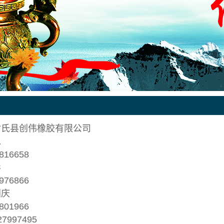
尉氏县创伟橡胶有限公司
总
16658
影
76866
国庆
01966
7997495