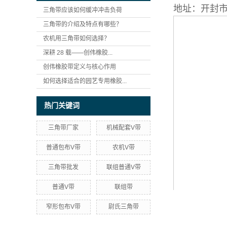
地址：开封
三角带应该如何缓冲冲击负荷
三角带的介绍及特点有哪些？
农机用三角带如何选择？
深耕 28 载——创伟橡胶...
创伟橡胶带定义与核心作用
如何选择适合的园艺专用橡胶...
热门关键词
三角带厂家
机械配套V带
普通包布V带
农机V带
三角带批发
联组普通V带
普通V带
联组带
窄形包布V带
尉氏三角带